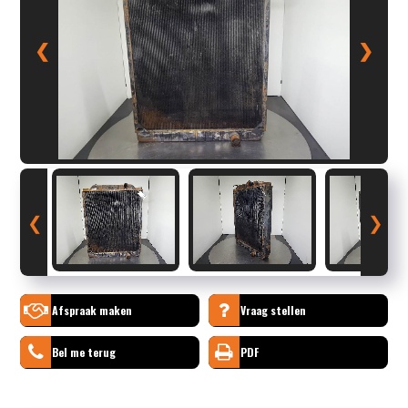
❮
❯
❮
❯
Afspraak maken
Vraag stellen
Bel me terug
PDF