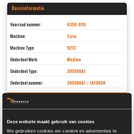
Basisinformatie
Voorraad nummer:
6358-020
Machine:
Case
Machine Type:
921C
Onderdeel Merk:
Modine
Onderdeel Type:
395586A1
Onderdeel nummer:
395586A1 / 1A19038
Informatie
Deze website maakt gebruik van cookies
We gebruiken cookies om content en advertenties te
Locatie:
4C6