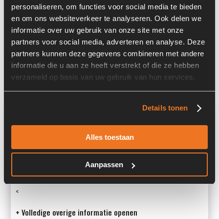
personaliseren, om functies voor social media te bieden
Serienummer:
2602135
en om ons websiteverkeer te analyseren. Ook delen we
informatie over uw gebruik van onze site met onze
Past op de volgende machines:
Case 921 C
partners voor social media, adverteren en analyse. Deze
Afmetingen (LxBxH) (m):
1,26 x 0,97 m
partners kunnen deze gegevens combineren met andere
informatie die u aan ze heeft verstrekt of die ze hebben
Land:
Nederland
verzameld op basis van uw gebruik van hun services.
Details tonen
Overige informatie
Stock number: 6358-020
Alles toestaan
Brand: Modine
Type 1: 395586A1
Aanpassen
Type 2: 395586A1
S/N: 2602135
<
+ Volledige overige informatie openen