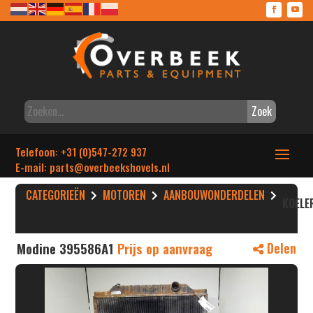
Zoek
Telefoon: +31 (0)547-272 937
E-mail: parts
@overbeekshovels.nl
CATEGORIEËN
MOTOREN
AANBOUWONDERDELEN
KOELE
Modine 395586A1
Prijs op aanvraag
Delen