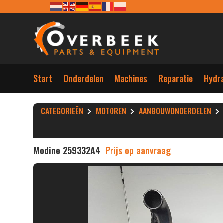
Start
Onderdelen
Machines
Reparatie
Hydra
CATEGORIEËN
MOTOREN
AANBOUWONDERDELEN
Modine 259332A4
Prijs op aanvraag