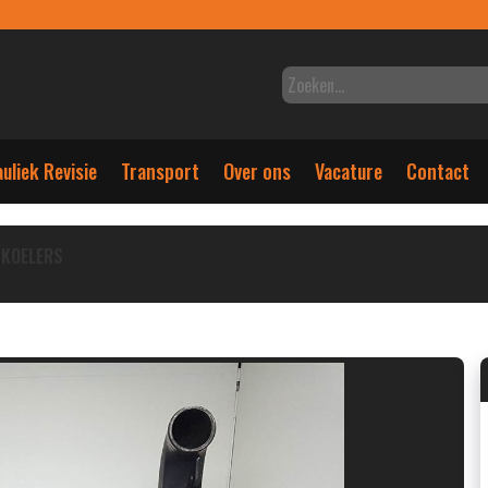
uliek Revisie
Transport
Over ons
Vacature
Contact
KOELERS