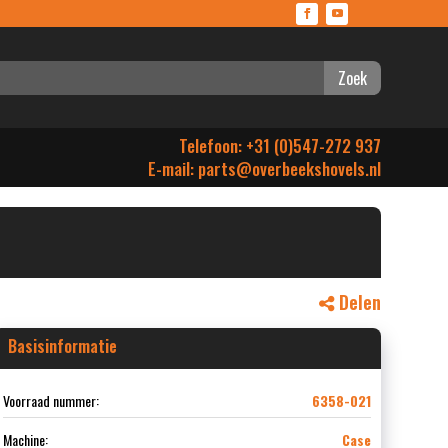
Zoek
Telefoon: +31 (0)547-272 937
E-mail:
parts@overbeekshovels.nl
Delen
Basisinformatie
Voorraad nummer:
6358-021
Machine:
Case