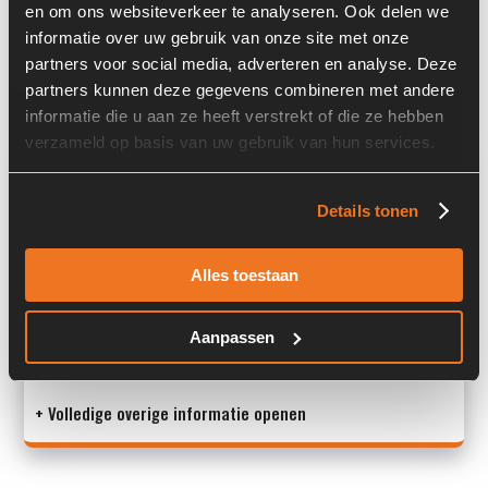
en om ons websiteverkeer te analyseren. Ook delen we
Toeren per minuut:
2200
informatie over uw gebruik van onze site met onze
partners voor social media, adverteren en analyse. Deze
Land:
Nederland
partners kunnen deze gegevens combineren met andere
informatie die u aan ze heeft verstrekt of die ze hebben
verzameld op basis van uw gebruik van hun services.
Overige informatie
Details tonen
Stock number: 6370
Brand: Cummins
Type 1: 6T-590
Alles toestaan
Type 2: 6T - 590
S/N: -
Aanpassen
Machine:
+ Volledige overige informatie openen