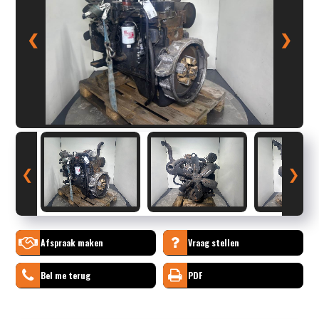
❮
❯
❮
❯
Afspraak maken
Vraag stellen
Bel me terug
PDF