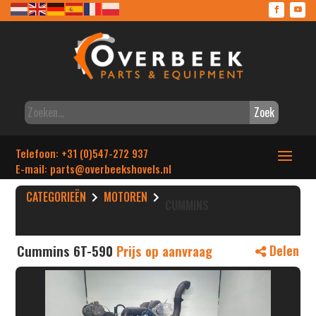
Zoek
Telefoon: +31 (0)547-272 937
E-mail: parts
@overbeekshovels.nl
CATEGORIEËN
MOTOREN
CUMMINS
Cummins 6T-590
Prijs op aanvraag
Delen