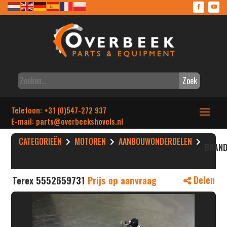
Zoek
Telefoon: +31 (0)547-272 937
E-mail: parts
@overbeekshovels.nl
CATEGORIEËN
MOTOREN
AANBOUWONDERDELEN
BRAND
Terex 5552659731
Prijs op aanvraag
Delen