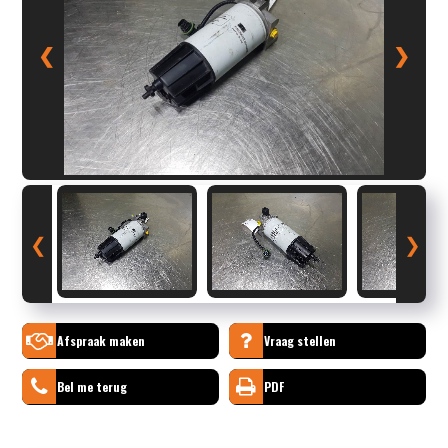
❮
❯
❮
❯
Afspraak maken
Vraag stellen
Bel me terug
PDF