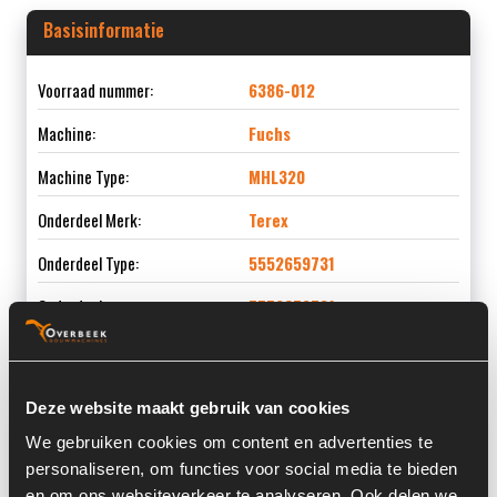
Basisinformatie
Voorraad nummer:
6386-012
Machine:
Fuchs
Machine Type:
MHL320
Onderdeel Merk:
Terex
Onderdeel Type:
5552659731
Onderdeel nummer:
5552659731
Deze website maakt gebruik van cookies
Informatie
We gebruiken cookies om content en advertenties te
personaliseren, om functies voor social media te bieden
Locatie:
4H5
en om ons websiteverkeer te analyseren. Ook delen we