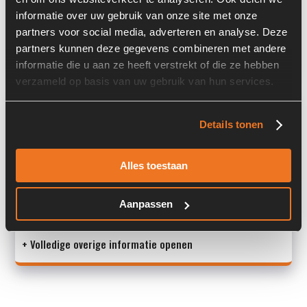
informatie over uw gebruik van onze site met onze
Past op de volgende machines:
Fuchs MHL 320
partners voor social media, adverteren en analyse. Deze
Land:
Nederland
partners kunnen deze gegevens combineren met andere
informatie die u aan ze heeft verstrekt of die ze hebben
verzameld op basis van uw gebruik van hun services.
Overige informatie
Details tonen
Stock number: 6386-012
Brand: Terex
Alles toestaan
Type 1: 5552659731
Type 2: 5552659731
S/N: -
Aanpassen
+ Volledige overige informatie openen