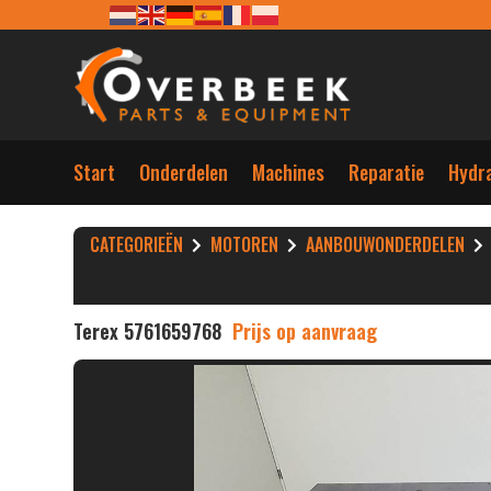
Start
Onderdelen
Machines
Reparatie
Hydra
CATEGORIEËN
MOTOREN
AANBOUWONDERDELEN
Terex 5761659768
Prijs op aanvraag