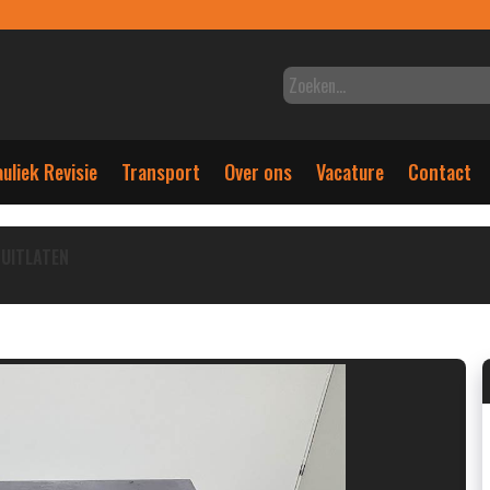
uliek Revisie
Transport
Over ons
Vacature
Contact
UITLATEN