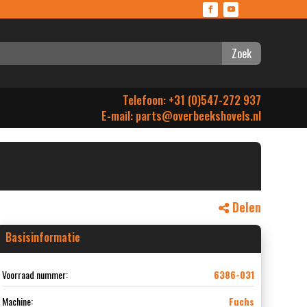
Zoek
Telefoon: +31 (0)547-272 937
E-mail:
parts@overbeekshovels.nl
Delen
Basisinformatie
Voorraad nummer:
6386-031
Machine:
Fuchs