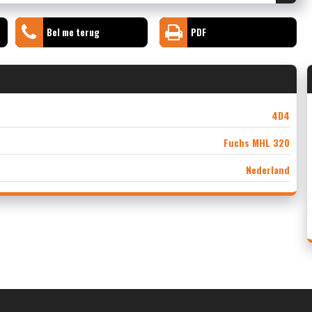
Bel me terug
PDF
4D4
Fuchs MHL 320
Nederland