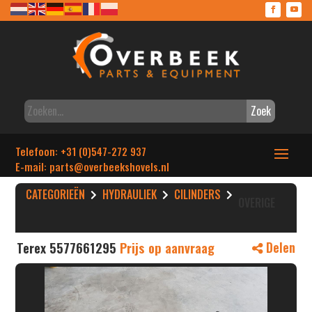
Zoek
Telefoon: +31 (0)547-272 937
E-mail: parts
@overbeekshovels.nl
CATEGORIEËN
HYDRAULIEK
CILINDERS
OVERIGE
Terex 5577661295
Prijs op aanvraag
Delen