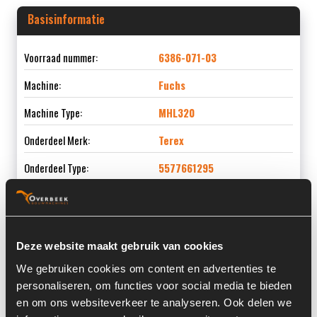
Basisinformatie
Voorraad nummer:
6386-071-03
Machine:
Fuchs
Machine Type:
MHL320
Onderdeel Merk:
Terex
Onderdeel Type:
5577661295
Onderdeel nummer:
DW120/70-470-RZ.2
Deze website maakt gebruik van cookies
We gebruiken cookies om content en advertenties te
Informatie
personaliseren, om functies voor social media te bieden
en om ons websiteverkeer te analyseren. Ook delen we
Past op de volgende machines:
Fuchs MHL 320