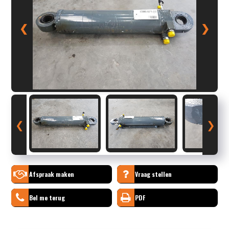
❮
❯
❮
❯
Afspraak maken
Vraag stellen
Bel me terug
PDF