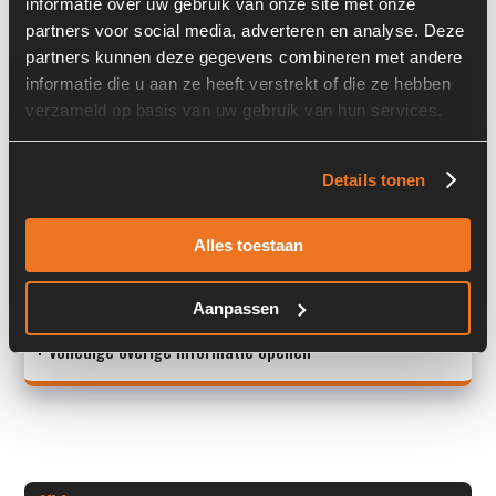
informatie over uw gebruik van onze site met onze
partners voor social media, adverteren en analyse. Deze
Land:
Nederland
partners kunnen deze gegevens combineren met andere
informatie die u aan ze heeft verstrekt of die ze hebben
verzameld op basis van uw gebruik van hun services.
Overige informatie
Stock number: 6386-071-03
Details tonen
Brand: Terex
Type 1: 5577661295
Alles toestaan
Type 2: 5577661295
S/N: -
<
Aanpassen
+ Volledige overige informatie openen