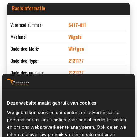
Basisinformatie
Voorraad nummer:
6417-011
Machine:
Vögele
Onderdeel Merk:
Wirtgen
Onderdeel Type:
2121177
Onderdeel nummer:
2121177
Deze website maakt gebruik van cookies
Informatie
We gebruiken cookies om content en advertenties te
personaliseren, om functies voor social media te bieden
Serienummer:
10/133100203
en om ons websiteverkeer te analyseren. Ook delen we
Past op de volgende machines:
Vögele
informatie over uw gebruik van onze site met onze