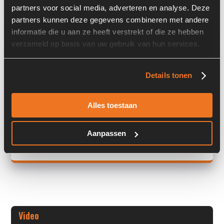
partners voor social media, adverteren en analyse. Deze
Land:
Nederland
partners kunnen deze gegevens combineren met andere
informatie die u aan ze heeft verstrekt of die ze hebben
verzameld op basis van uw gebruik van hun services.
Overige informatie
Details tonen
Stock number: 6417-011
Brand: Wirtgen
Type 1: 2121177
Alles toestaan
Type 2: 2121177
S/N: 10/133100203<
Aanpassen
+ Volledige overige informatie openen
Video