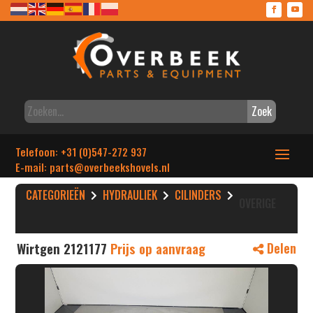
Zoek
Telefoon: +31 (0)547-272 937
E-mail: parts
@overbeekshovels.nl
CATEGORIEËN
HYDRAULIEK
CILINDERS
OVERIGE
Wirtgen 2121177
Prijs op aanvraag
Delen