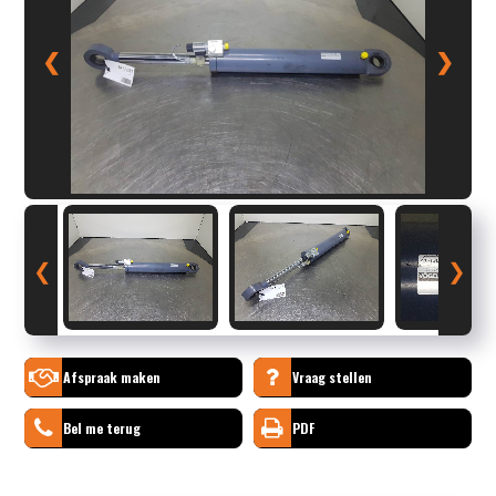
❮
❯
❮
❯
Afspraak maken
Vraag stellen
Bel me terug
PDF