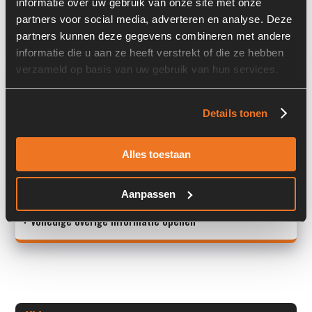
informatie over uw gebruik van onze site met onze
partners voor social media, adverteren en analyse. Deze
Land:
Nederland
partners kunnen deze gegevens combineren met andere
informatie die u aan ze heeft verstrekt of die ze hebben
verzameld op basis van uw gebruik van hun services.
Overige informatie
Stock number: 6454-170-05
Details tonen
Brand: Ahlmann
Type 1: 4110554A
Alles toestaan
Type 2: 4110554A
S/N: -
Aanpassen
+ Volledige overige informatie openen