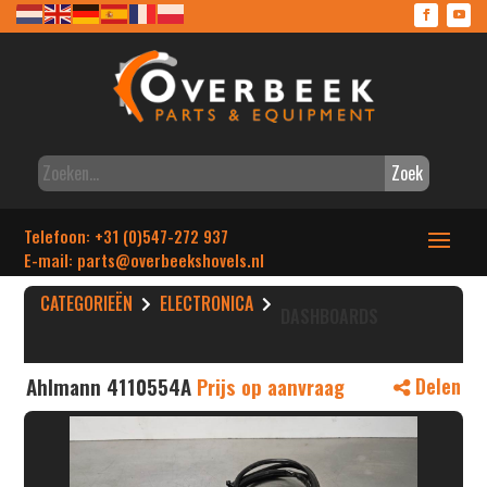
Zoek
Telefoon: +31 (0)547-272 937
E-mail: parts
@overbeekshovels.nl
CATEGORIEËN
ELECTRONICA
DASHBOARDS
Ahlmann 4110554A
Prijs op aanvraag
Delen