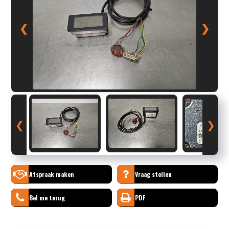
❮
❯
❮
❯
Afspraak maken
Vraag stellen
Bel me terug
PDF