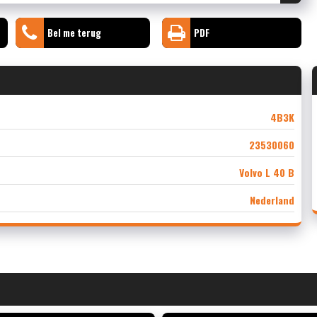
Bel me terug
PDF
4B3K
23530060
Volvo L 40 B
Nederland