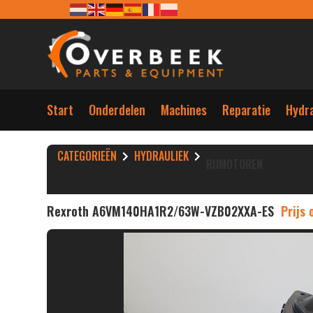
Start
Onderdelen
Machines
Reparatie
Hydra
CATEGORIEËN
HYDRAULIEK
RIJMOTOREN
Rexroth A6VM140HA1R2/63W-VZB02XXA-ES
Prijs