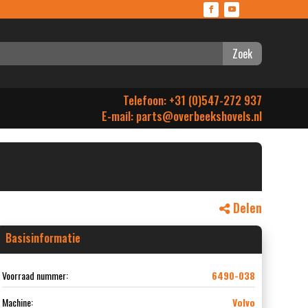
Zoek
Telefoon: +31 (0)547-272 937
E-mail:
parts@overbeekshovels.nl
Delen
Basisinformatie
Voorraad nummer:
6490-038
Machine:
Volvo