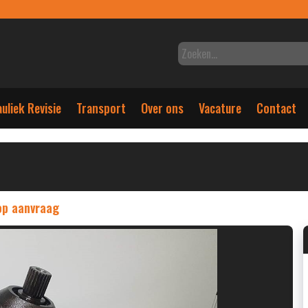
uliek Revisie
Transport
Over ons
Vacature
Contact
 op aanvraag