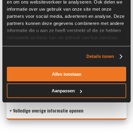
en om ons websiteverkeer te analyseren. Ook delen we
Serienummer:
P-ITA-715560
informatie over uw gebruik van onze site met onze
partners voor social media, adverteren en analyse. Deze
Past op de volgende machines:
Terex TL 210
partners kunnen deze gegevens combineren met andere
informatie die u aan ze heeft verstrekt of die ze hebben
Land:
Nederland
verzameld op basis van uw gebruik van hun services.
Overige informatie
Details tonen
Stock number: 6530-003
Alles toestaan
Brand: Dana Spicer
Type 1: 319/113/56
Type 2: 319 / 113 / 56
Aanpassen
S/N:
+ Volledige overige informatie openen