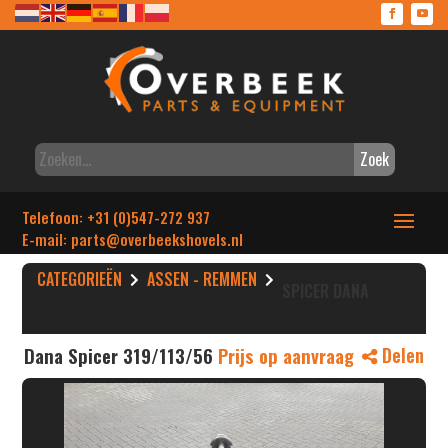
Zoek
Telefoon: +31 (0)547-272 937
E-mail: parts
@overbeekshovels.nl
CATEGORIEËN
ASSEN - REMMEN
SPICER DANA
Dana Spicer 319/113/56
Prijs op aanvraag
Delen