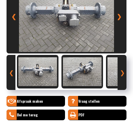
❮
❯
❮
❯
Afspraak maken
Vraag stellen
Bel me terug
PDF