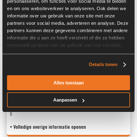
personaliseren, om functies voor social media te bieden
en om ons websiteverkeer te analyseren. Ook delen we
Locatie:
4F16
informatie over uw gebruik van onze site met onze
Serienummer:
2857817
partners voor social media, adverteren en analyse. Deze
partners kunnen deze gegevens combineren met andere
Past op de volgende machines:
Schaeff HML 25
informatie die u aan ze heeft verstrekt of die ze hebben
verzameld op basis van uw gebruik van hun services.
Land:
Nederland
Details tonen
Overige informatie
Alles toestaan
Stock number: 6591
Brand: Hydromatik
Type 1: A4V40DA11R0G1C10
Aanpassen
Type 2: A4V40DA11R0G1C10
S
+ Volledige overige informatie openen