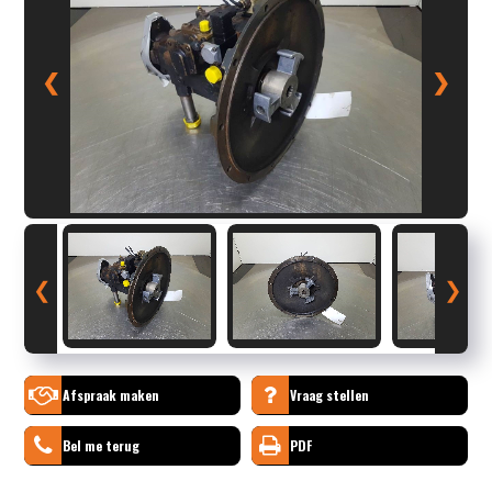
❮
❯
❮
❯
Afspraak maken
Vraag stellen
Bel me terug
PDF