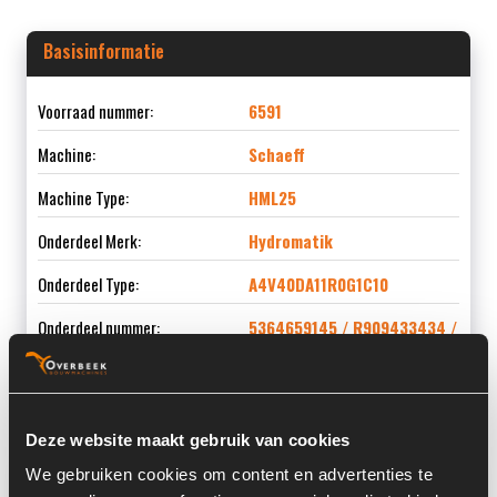
Basisinformatie
Voorraad nummer:
6591
Machine:
Schaeff
Machine Type:
HML25
Onderdeel Merk:
Hydromatik
Onderdeel Type:
A4V40DA11R0G1C10
Onderdeel nummer:
5364659145 / R909433434 /
233.17.02.28
Deze website maakt gebruik van cookies
Informatie
We gebruiken cookies om content en advertenties te