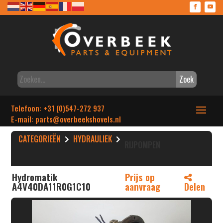
Zoek
Telefoon: +31 (0)547-272 937
E-mail: parts
@overbeekshovels.nl
CATEGORIEËN
HYDRAULIEK
RIJPOMPEN
Hydromatik
Prijs op
A4V40DA11R0G1C10
aanvraag
Delen