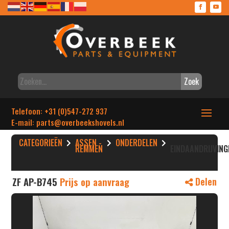
Zoek
Telefoon: +31 (0)547-272 937
E-mail: parts
@overbeekshovels.nl
CATEGORIEËN
ASSEN -
ONDERDELEN
REMMEN
EINDAANDRIJVING
ZF AP-B745
Prijs op aanvraag
Delen