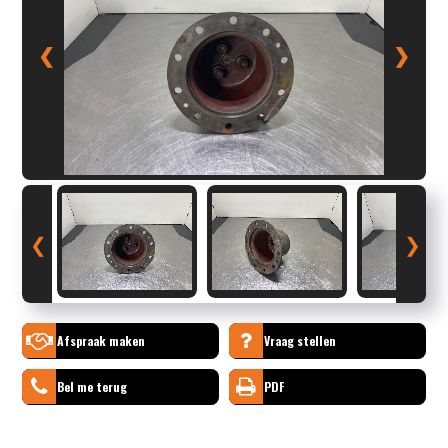
❮
❯
❮
❯
Afspraak maken
Vraag stellen
Bel me terug
PDF