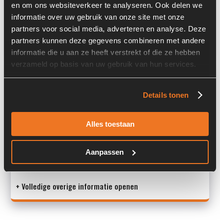
en om ons websiteverkeer te analyseren. Ook delen we
Past op de volgende machines:
Furukawa W 725 LS
informatie over uw gebruik van onze site met onze
partners voor social media, adverteren en analyse. Deze
Land:
Nederland
partners kunnen deze gegevens combineren met andere
informatie die u aan ze heeft verstrekt of die ze hebben
verzameld op basis van uw gebruik van hun services.
Overige informatie
Details tonen
Stock number: 6592-023-04
Brand: ZF
Type 1: AP-B745
Alles toestaan
Type 2: AP - B 745
S/N: -
Aanpassen
Mac
+ Volledige overige informatie openen