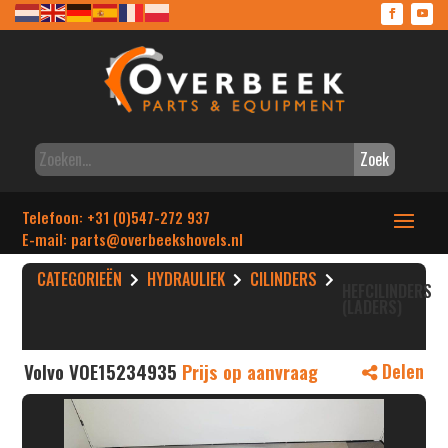
Zoek
Telefoon: +31 (0)547-272 937
E-mail: parts
@overbeekshovels.nl
CATEGORIEËN
HYDRAULIEK
CILINDERS
HEFCILINDERS
(LADERS)
Volvo VOE15234935
Prijs op aanvraag
Delen