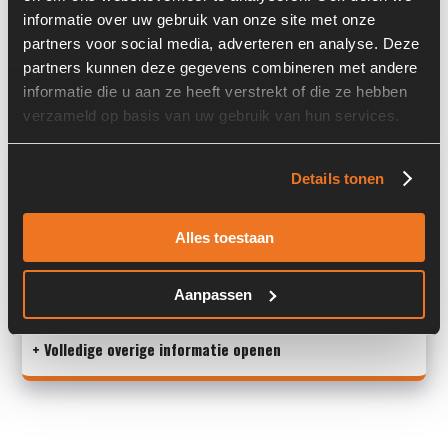
Locatie:
4C15A
informatie over uw gebruik van onze site met onze
partners voor social media, adverteren en analyse. Deze
Past op de volgende machines:
Volvo L 30 G
partners kunnen deze gegevens combineren met andere
Land:
Nederland
informatie die u aan ze heeft verstrekt of die ze hebben
verzameld op basis van uw gebruik van hun services.
Overige informatie
Details tonen
Stock number: 6637-009
Brand: Volvo
Alles toestaan
Type 1: VOE15234935
Type 2: VOE15234935
Aanpassen
S/N: -
+ Volledige overige informatie openen