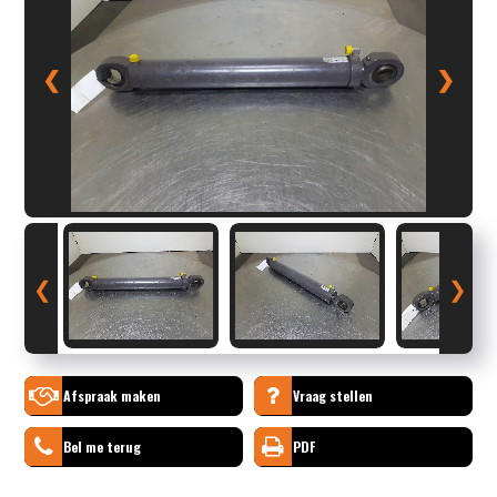
❮
❯
❮
❯
Afspraak maken
Vraag stellen
Bel me terug
PDF