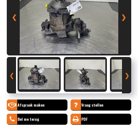
❮
❯
❮
❯
Afspraak maken
Vraag stellen
Bel me terug
PDF