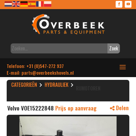
Zoek
Telefoon: +31 (0)547-272 937
E-mail: parts
@overbeekshovels.nl
CATEGORIEËN
HYDRAULIEK
RIJMOTOREN
Volvo VOE15222848
Prijs op aanvraag
Delen