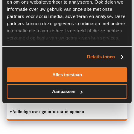
en om ons websiteverkeer te analyseren. Ook delen we
Serienummer:
13503054
informatie over uw gebruik van onze site met onze
partners voor social media, adverteren en analyse. Deze
Past op de volgende machines:
Volvo L 30 G
partners kunnen deze gegevens combineren met andere
informatie die u aan ze heeft verstrekt of die ze hebben
Land:
Nederland
verzameld op basis van uw gebruik van hun services.
Overige informatie
Details tonen
Stock number: 6639-005
Alles toestaan
Brand: Volvo
Type 1: VOE15222848
Type 2: VOE15222848
Aanpassen
S/N: 1350305
+ Volledige overige informatie openen