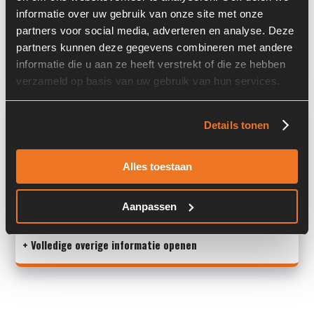
Locatie:
4B15A
informatie over uw gebruik van onze site met onze
partners voor social media, adverteren en analyse. Deze
Past op de volgende machines:
Volvo L 30 G
partners kunnen deze gegevens combineren met andere
Land:
Nederland
informatie die u aan ze heeft verstrekt of die ze hebben
verzameld op basis van uw gebruik van hun services.
Overige informatie
Details tonen
Stock number: 6639-013
Brand: Volvo
Alles toestaan
Type 1: VOE15212492
Type 2: VOE15212492
Aanpassen
S/N: -
+ Volledige overige informatie openen