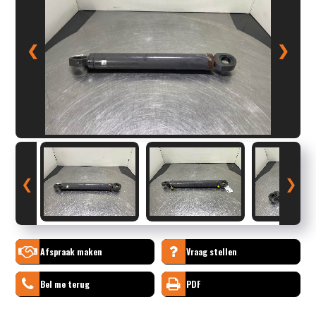
❮
❯
❮
❯
Afspraak maken
Vraag stellen
Bel me terug
PDF