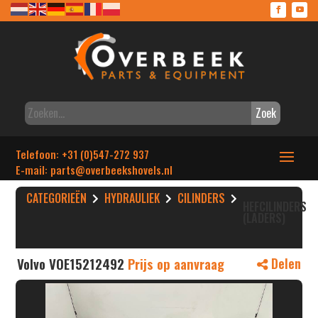
Zoek
Telefoon: +31 (0)547-272 937
E-mail: parts
@overbeekshovels.nl
CATEGORIEËN
HYDRAULIEK
CILINDERS
HEFCILINDERS
(LADERS)
Volvo VOE15212492
Prijs op aanvraag
Delen