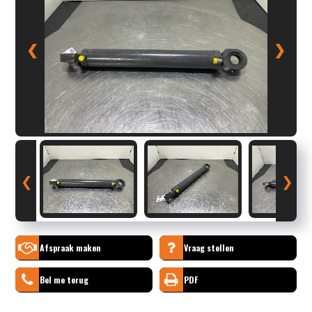
❮
❯
❮
❯
Afspraak maken
Vraag stellen
Bel me terug
PDF