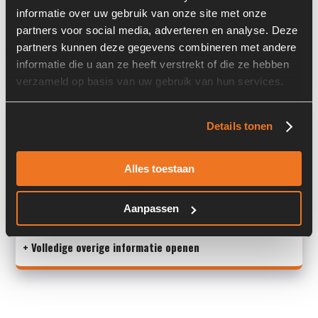
Locatie:
4B15A
informatie over uw gebruik van onze site met onze
partners voor social media, adverteren en analyse. Deze
Past op de volgende machines:
Volvo L 30 G
partners kunnen deze gegevens combineren met andere
Land:
Nederland
informatie die u aan ze heeft verstrekt of die ze hebben
verzameld op basis van uw gebruik van hun services.
Overige informatie
Details tonen
Stock number: 6639-015
Brand: Volvo
Alles toestaan
Type 1: VOE15212492
Type 2: VOE15212492
Aanpassen
S/N: -
+ Volledige overige informatie openen