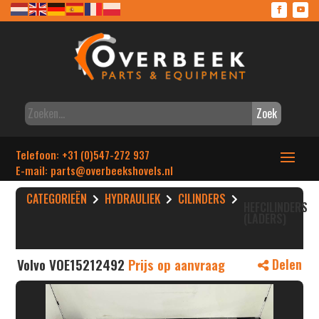
Zoek
Telefoon: +31 (0)547-272 937
E-mail: parts
@overbeekshovels.nl
CATEGORIEËN
HYDRAULIEK
CILINDERS
HEFCILINDERS
(LADERS)
Volvo VOE15212492
Prijs op aanvraag
Delen