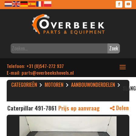
Zoek
Telefoon: +31 (0)547-272 937
E-mail: parts
@overbeekshovels.nl
CATEGORIEËN
MOTOREN
AANBOUWONDERDELEN
SLANG
Caterpillar 491-7861
Prijs op aanvraag
Delen