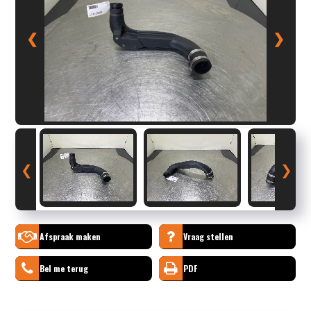
❮
❯
❮
❯
Afspraak maken
Vraag stellen
Bel me terug
PDF