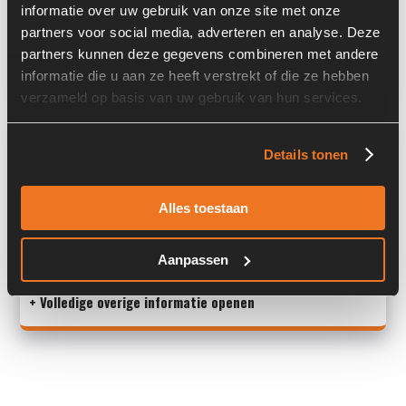
informatie over uw gebruik van onze site met onze
Past op de volgende machines:
Caterpillar 907 M
partners voor social media, adverteren en analyse. Deze
partners kunnen deze gegevens combineren met andere
Land:
Nederland
informatie die u aan ze heeft verstrekt of die ze hebben
verzameld op basis van uw gebruik van hun services.
Overige informatie
Details tonen
Stock number: 6697-017
Brand: Caterpillar
Alles toestaan
Type 1: 491-7861
Type 2: 491-7861
Aanpassen
S/N: -
+ Volledige overige informatie openen