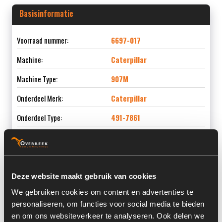
Basisinformatie
Voorraad nummer:
6697-017
Machine:
Caterpillar
Machine Type:
907M
Onderdeel Merk:
Caterpillar
Onderdeel Type:
491-7861
Onderdeel nummer:
491-7861
Deze website maakt gebruik van cookies
Informatie
We gebruiken cookies om content en advertenties te
personaliseren, om functies voor social media te bieden
en om ons websiteverkeer te analyseren. Ook delen we
Locatie:
4D4