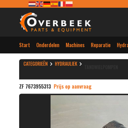
Start
Onderdelen
Machines
Reparatie
Hydra
CATEGORIEËN
HYDRAULIEK
TANDWIELPOMPEN
ZF 7673955313
Prijs op aanvraag