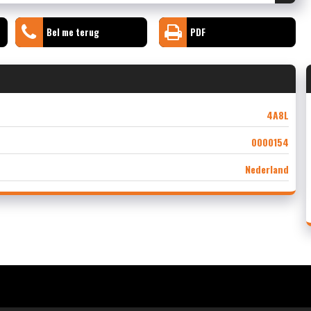
Bel me terug
PDF
4A8L
0000154
Nederland