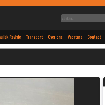
uliek Revisie
Transport
Over ons
Vacature
Contact