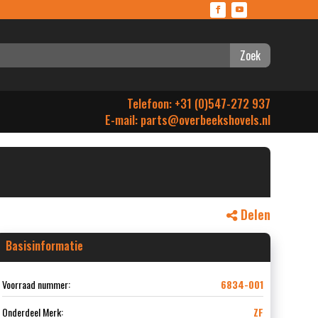
Zoek
Telefoon: +31 (0)547-272 937
E-mail:
parts@overbeekshovels.nl
Delen
Basisinformatie
Voorraad nummer:
6834-001
Onderdeel Merk:
ZF