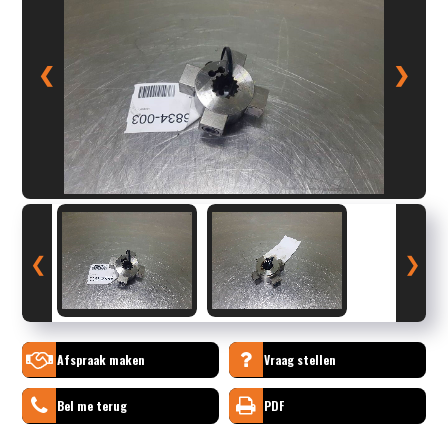
❮
❯
❮
❯
Afspraak maken
Vraag stellen
Bel me terug
PDF