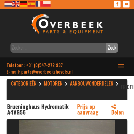
Zoek
Telefoon: +31 (0)547-272 937
E-mail: parts
@overbeekshovels.nl
CATEGORIEËN
MOTOREN
AANBOUWONDERDELEN
FRICT
Brueninghaus Hydromatik
Prijs op
A4VG56
aanvraag
Delen