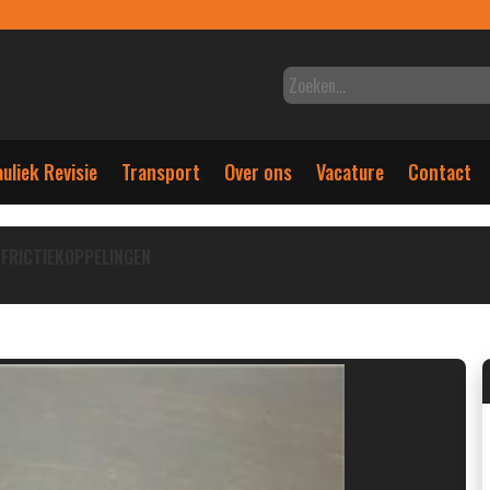
uliek Revisie
Transport
Over ons
Vacature
Contact
FRICTIEKOPPELINGEN