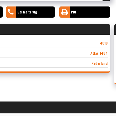
Bel me terug
PDF
4C10
Atlas 1404
Nederland