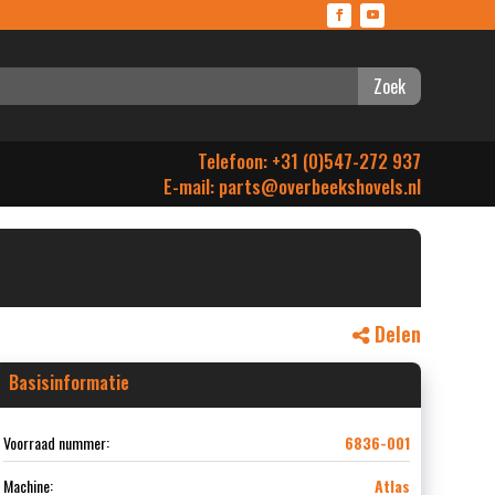
Zoek
Telefoon: +31 (0)547-272 937
E-mail:
parts@overbeekshovels.nl
Delen
Basisinformatie
Voorraad nummer:
6836-001
Machine:
Atlas