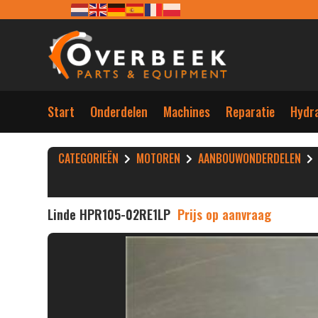
Start
Onderdelen
Machines
Reparatie
Hydra
CATEGORIEËN
MOTOREN
AANBOUWONDERDELEN
Linde HPR105-02RE1LP
Prijs op aanvraag