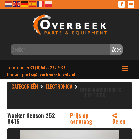
Zoek
Telefoon: +31 (0)547-272 937
E-mail: parts
@overbeekshovels.nl
CATEGORIEËN
ELECTRONICA
BEDIENINGSHENDELS
- JOYSTICKS
Wacker Neuson 252
Prijs op
8415
aanvraag
Delen