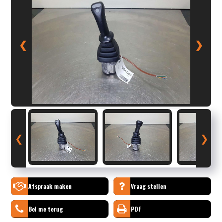
❮
❯
❮
❯
Afspraak maken
Vraag stellen
Bel me terug
PDF