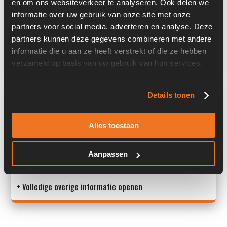
en om ons websiteverkeer te analyseren. Ook delen we
Serienummer:
F1811302148
informatie over uw gebruik van onze site met onze
partners voor social media, adverteren en analyse. Deze
Past op de volgende machines:
Wacker Neuson
partners kunnen deze gegevens combineren met andere
informatie die u aan ze heeft verstrekt of die ze hebben
Land:
Nederland
verzameld op basis van uw gebruik van hun services.
Overige informatie
Details tonen
Stock number: 6954-005
Alles toestaan
Brand: Wacker Neuson
Type 1: 252 8415
Type 2: 252 8415
Aanpassen
S/N: F1811
+ Volledige overige informatie openen