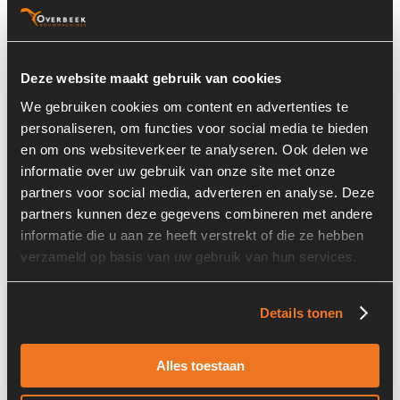
Basisinformatie
Voorraad nummer:
6979-022-02
Deze website maakt gebruik van cookies
Onderdeel Merk:
Donaldson
We gebruiken cookies om content en advertenties te
personaliseren, om functies voor social media te bieden
Onderdeel Type:
M085078
en om ons websiteverkeer te analyseren. Ook delen we
informatie over uw gebruik van onze site met onze
Onderdeel nummer:
M085078
partners voor social media, adverteren en analyse. Deze
partners kunnen deze gegevens combineren met andere
informatie die u aan ze heeft verstrekt of die ze hebben
verzameld op basis van uw gebruik van hun services.
Informatie
Details tonen
Locatie:
4I2H
Land:
Nederland
Alles toestaan