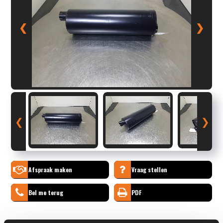
❮
❯
❮
❯
Afspraak maken
Vraag stellen
Bel me terug
PDF