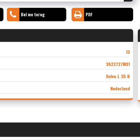
Bel me terug
PDF
13
3622727M91
Volvo L 35 B
Nederland