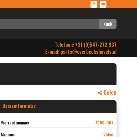
Zoek
Telefoon: +31 (0)547-272 937
E-mail:
parts@overbeekshovels.nl
Delen
Basisinformatie
Voorraad nummer:
7008-007
Machine:
Volvo