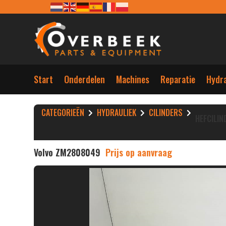
Start
Onderdelen
Machines
Reparatie
Hydra
CATEGORIEËN
HYDRAULIEK
CILINDERS
HEFCILIN
Volvo ZM2808049
Prijs op aanvraag