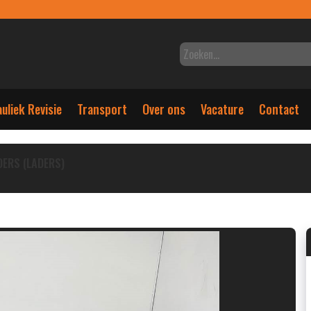
uliek Revisie
Transport
Over ons
Vacature
Contact
DERS (LADERS)