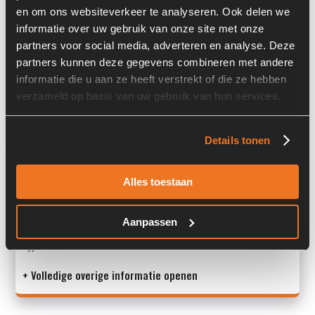
en om ons websiteverkeer te analyseren. Ook delen we
Locatie:
4B6L
informatie over uw gebruik van onze site met onze
partners voor social media, adverteren en analyse. Deze
Serienummer:
24537202
partners kunnen deze gegevens combineren met andere
Past op de volgende machines:
Volvo L 35 B
informatie die u aan ze heeft verstrekt of die ze hebben
verzameld op basis van uw gebruik van hun services.
Land:
Nederland
Details tonen
Overige informatie
Alles toestaan
Stock number: 7008-012
Brand: Volvo
Aanpassen
Type 1: A6VM140DA5X/63W-VZB01XQB-ES
Type 2: A6VM140DA5X
+ Volledige overige informatie openen