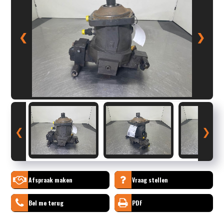
❮
❯
❮
❯
Afspraak maken
Vraag stellen
Bel me terug
PDF