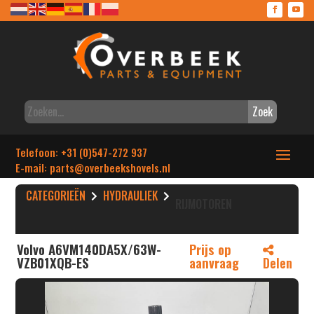
Zoek
Telefoon: +31 (0)547-272 937
E-mail: parts
@overbeekshovels.nl
CATEGORIEËN
HYDRAULIEK
RIJMOTOREN
Volvo A6VM140DA5X/63W-
Prijs op
VZB01XQB-ES
aanvraag
Delen