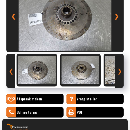
❮
❯
❮
❯
Afspraak maken
Vraag stellen
Bel me terug
PDF