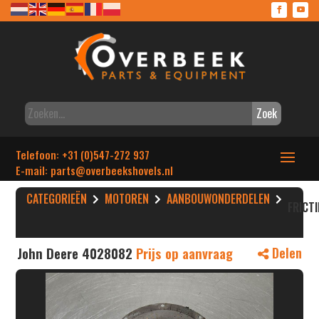
Zoek
Telefoon: +31 (0)547-272 937
E-mail: parts
@overbeekshovels.nl
CATEGORIEËN
MOTOREN
AANBOUWONDERDELEN
FRICT
John Deere 4028082
Prijs op aanvraag
Delen