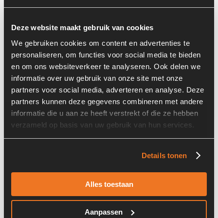
Basisinformatie
Deze website maakt gebruik van cookies
Voorraad nummer:
7034-019-01
We gebruiken cookies om content en advertenties te
personaliseren, om functies voor social media te bieden
Onderdeel Merk:
John Deere
en om ons websiteverkeer te analyseren. Ook delen we
Onderdeel Type:
4028082
informatie over uw gebruik van onze site met onze
partners voor social media, adverteren en analyse. Deze
Onderdeel nummer:
4028082
partners kunnen deze gegevens combineren met andere
informatie die u aan ze heeft verstrekt of die ze hebben
verzameld op basis van uw gebruik van hun services.
Informatie
Details tonen
Land:
Nederland
Alles toestaan
Aanpassen
Overige informatie