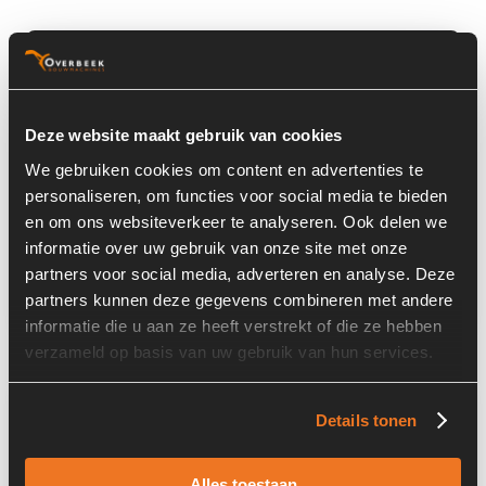
Basisinformatie
Voorraad nummer:
7045-041-01
Deze website maakt gebruik van cookies
Machine:
Terex
We gebruiken cookies om content en advertenties te
Machine Type:
TL260S
personaliseren, om functies voor social media te bieden
en om ons websiteverkeer te analyseren. Ook delen we
Onderdeel Merk:
Banden/Reifen/Tires
informatie over uw gebruik van onze site met onze
partners voor social media, adverteren en analyse. Deze
Onderdeel Type:
20.5-R25
partners kunnen deze gegevens combineren met andere
informatie die u aan ze heeft verstrekt of die ze hebben
verzameld op basis van uw gebruik van hun services.
Informatie
Details tonen
Locatie:
20
Alles toestaan