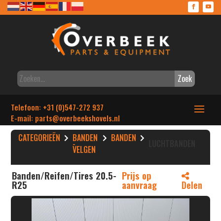
Zoek
Telefoon: +31 (0)547-272 937
E-mail: parts
@overbeekshovels.nl
CATEGORIEËN
BANDEN
BANDEN
-
LUCHTBANDEN
VELGEN
Banden/Reifen/Tires 20.5-
Prijs op
R25
aanvraag
Delen