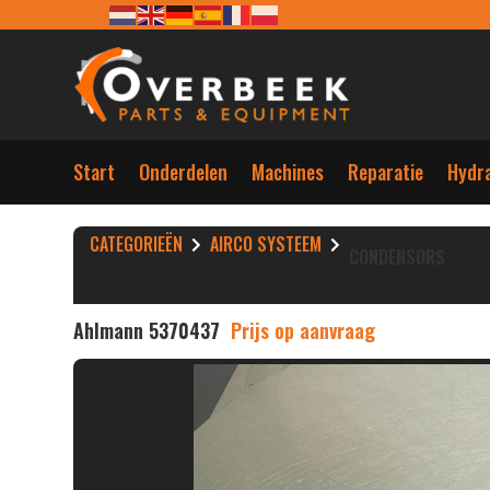
Start
Onderdelen
Machines
Reparatie
Hydra
CATEGORIEËN
AIRCO SYSTEEM
CONDENSORS
Ahlmann 5370437
Prijs op aanvraag