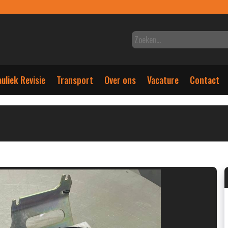
uliek Revisie
Transport
Over ons
Vacature
Contact