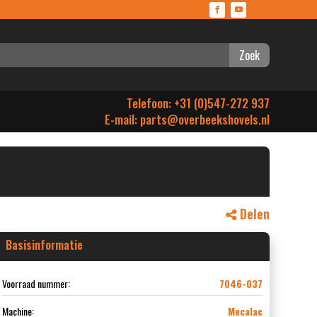
Zoek
Telefoon: +31 (0)547-272 937
E-mail:
parts@overbeekshovels.nl
Delen
Basisinformatie
Voorraad nummer:
7046-037
Machine:
Mecalac