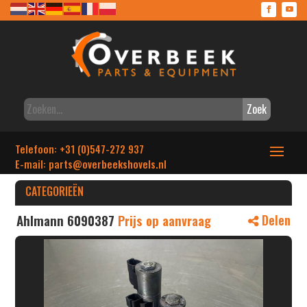
Zoek
Telefoon: +31 (0)547-272 937
E-mail: parts
@overbeekshovels.nl
CATEGORIEËN
Ahlmann 6090387
Prijs op aanvraag
Delen