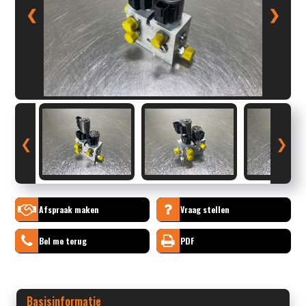
❮
❯
❮
❯
Afspraak maken
Vraag stellen
Bel me terug
PDF
Basisinformatie