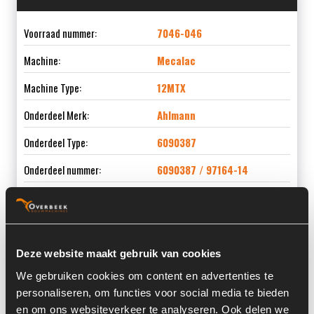
Voorraad nummer:
7046-046
Machine:
Mecalac
Machine Type:
12MTX
Onderdeel Merk:
Ahlmann
Onderdeel Type:
6090387
Onderdeel nummer:
6090387 / 97164-14
Informatie
Deze website maakt gebruik van cookies
We gebruiken cookies om content en advertenties te
Locatie:
4B11
personaliseren, om functies voor social media te bieden
en om ons websiteverkeer te analyseren. Ook delen we
Past op de volgende machines:
Mecalac 12 MTX