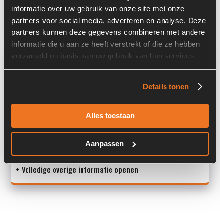
informatie over uw gebruik van onze site met onze
Land:
Nederland
partners voor social media, adverteren en analyse. Deze
partners kunnen deze gegevens combineren met andere
informatie die u aan ze heeft verstrekt of die ze hebben
Overige informatie
verzameld op basis van uw gebruik van hun services.
Stock number: 7046-046
Details tonen
Brand: Ahlmann
Type 1: 6090387
Type 2: 6090387
Alles toestaan
S/N: -
Aanpassen
Mach
+ Volledige overige informatie openen