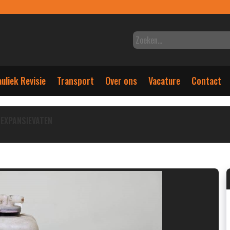
uliek Revisie
Transport
Over ons
Vacature
Contact
EXPANSIEVATEN