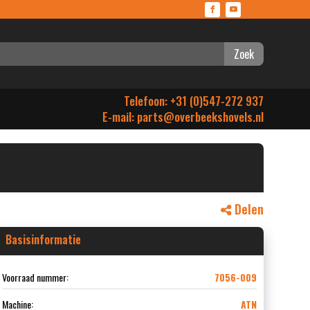
Zoek
Telefoon: +31 (0)547-272 937
E-mail:
parts@overbeekshovels.nl
Delen
Basisinformatie
Voorraad nummer:
7056-009
Machine:
ATN