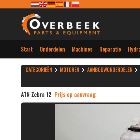
Start
Onderdelen
Machines
Reparatie
Hydra
CATEGORIEËN
MOTOREN
AANBOUWONDERDELEN
ATN Zebra 12
Prijs op aanvraag