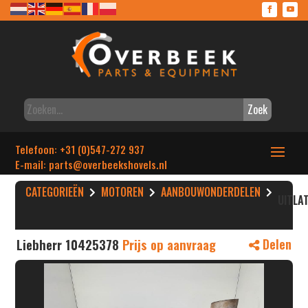
Zoek
Telefoon: +31 (0)547-272 937
E-mail: parts
@overbeekshovels.nl
CATEGORIEËN
MOTOREN
AANBOUWONDERDELEN
UITLA
Liebherr 10425378
Prijs op aanvraag
Delen