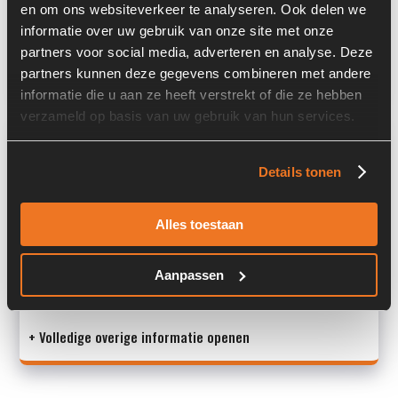
en om ons websiteverkeer te analyseren. Ook delen we
Past op de volgende machines:
Liebherr A 934 C
informatie over uw gebruik van onze site met onze
partners voor social media, adverteren en analyse. Deze
Land:
Nederland
partners kunnen deze gegevens combineren met andere
informatie die u aan ze heeft verstrekt of die ze hebben
verzameld op basis van uw gebruik van hun services.
Overige informatie
Details tonen
Stock number: 7083-034
Brand: Liebherr
Type 1: 10425378
Alles toestaan
Type 2: 10425378
S/N: -
Aanpassen
M
+ Volledige overige informatie openen