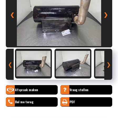
❮
❯
❮
❯
Afspraak maken
Vraag stellen
Bel me terug
PDF