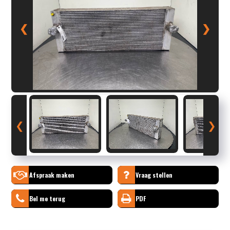
❮
❯
❮
❯
Afspraak maken
Vraag stellen
Bel me terug
PDF