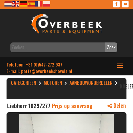
Zoek
Telefoon: +31 (0)547-272 937
E-mail: parts
@overbeekshovels.nl
CATEGORIEËN
MOTOREN
AANBOUWONDERDELEN
KOELE
Liebherr 10297277
Prijs op aanvraag
Delen