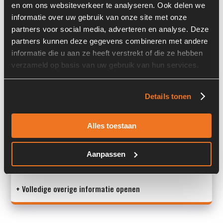
en om ons websiteverkeer te analyseren. Ook delen we
Past op de volgende machines:
Liebherr A 934 C
informatie over uw gebruik van onze site met onze
partners voor social media, adverteren en analyse. Deze
Land:
Nederland
partners kunnen deze gegevens combineren met andere
informatie die u aan ze heeft verstrekt of die ze hebben
verzameld op basis van uw gebruik van hun services.
Overige informatie
Details tonen
Stock number: 7083-057
Brand: Liebherr
Type 1: 10297277
Alles toestaan
Type 2: 10297277
S/N: -
Aanpassen
M
+ Volledige overige informatie openen