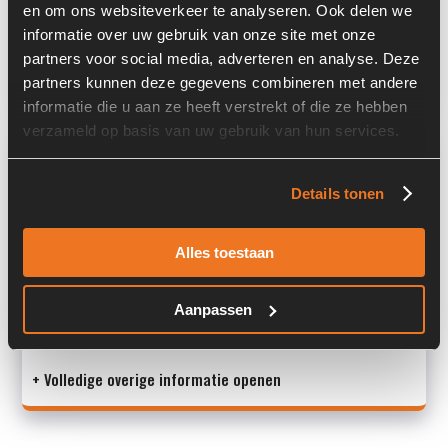
en om ons websiteverkeer te analyseren. Ook delen we
Past op de volgende machines:
Liebherr A 934 C
informatie over uw gebruik van onze site met onze
partners voor social media, adverteren en analyse. Deze
Land:
Nederland
partners kunnen deze gegevens combineren met andere
informatie die u aan ze heeft verstrekt of die ze hebben
verzameld op basis van uw gebruik van hun services.
Overige informatie
Details tonen
Stock number: 7083-058
Brand: Liebherr
Type 1: 10413275
Alles toestaan
Type 2: 10413275
S/N: -
Aanpassen
M
+ Volledige overige informatie openen