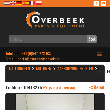
Zoek
Telefoon: +31 (0)547-272 937
E-mail: parts
@overbeekshovels.nl
CATEGORIEËN
MOTOREN
AANBOUWONDERDELEN
KOELE
Liebherr 10413275
Prijs op aanvraag
Delen