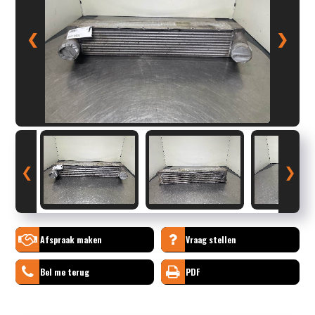
❮
❯
❮
❯
Afspraak maken
Vraag stellen
Bel me terug
PDF