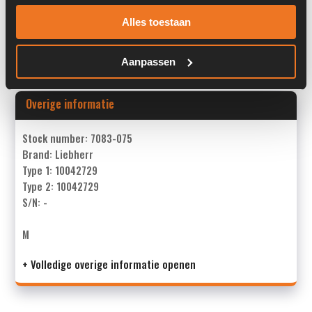
Past op de volgende machines:
Liebherr A 934 C
Alles toestaan
Land:
Nederland
Aanpassen
Overige informatie
Stock number: 7083-075
Brand: Liebherr
Type 1: 10042729
Type 2: 10042729
S/N: -
M
+ Volledige overige informatie openen