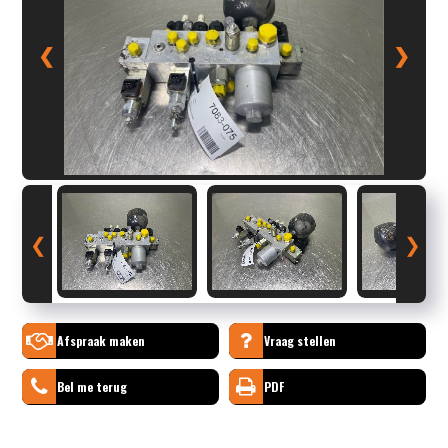
❮
❯
❮
❯
Afspraak maken
Vraag stellen
Bel me terug
PDF