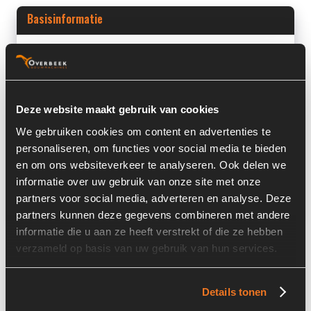
Basisinformatie
Voorraad nummer:
7083-075
Machine:
Liebherr
Machine Type:
A934C
Deze website maakt gebruik van cookies
We gebruiken cookies om content en advertenties te
Onderdeel Merk:
Liebherr
personaliseren, om functies voor social media te bieden
Onderdeel Type:
10042729
en om ons websiteverkeer te analyseren. Ook delen we
informatie over uw gebruik van onze site met onze
Onderdeel nummer:
10042729
partners voor social media, adverteren en analyse. Deze
partners kunnen deze gegevens combineren met andere
informatie die u aan ze heeft verstrekt of die ze hebben
verzameld op basis van uw gebruik van hun services.
Informatie
Details tonen
Locatie:
4I7I