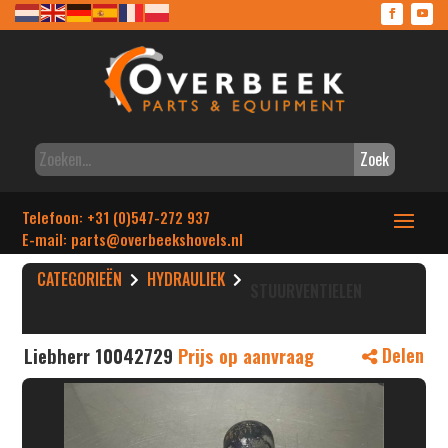
Zoek
Telefoon: +31 (0)547-272 937
E-mail: parts
@overbeekshovels.nl
CATEGORIEËN
HYDRAULIEK
STUURVENTIELEN
Liebherr 10042729
Prijs op aanvraag
Delen