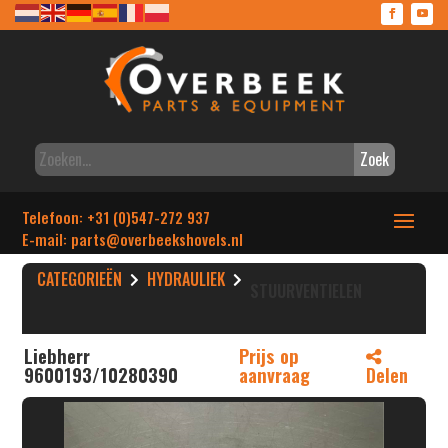
Zoek
Telefoon: +31 (0)547-272 937
E-mail: parts
@overbeekshovels.nl
CATEGORIEËN
HYDRAULIEK
STUURVENTIELEN
Liebherr
Prijs op
9600193/10280390
aanvraag
Delen