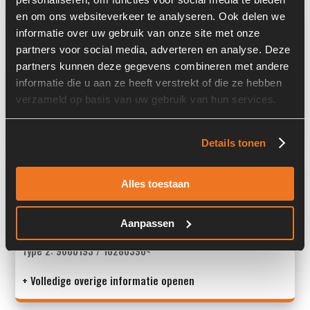
en om ons websiteverkeer te analyseren. Ook delen we
Informatie
informatie over uw gebruik van onze site met onze
partners voor social media, adverteren en analyse. Deze
Locatie:
4I7I
partners kunnen deze gegevens combineren met andere
informatie die u aan ze heeft verstrekt of die ze hebben
Past op de volgende machines:
Liebherr A 934 C
verzameld op basis van uw gebruik van hun services.
Land:
Nederland
Details tonen
Overige informatie
Alles toestaan
Stock number: 7083-081
Brand: Liebherr
Aanpassen
Type 1: 9600193/10280390
Type 2: 9600193 / 10280390<
+ Volledige overige informatie openen