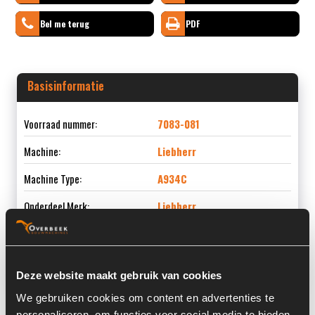
Bel me terug
PDF
Basisinformatie
Voorraad nummer:
7083-081
Machine:
Liebherr
Machine Type:
A934C
Onderdeel Merk:
Liebherr
Onderdeel Type:
9600193/10280390
Onderdeel nummer:
9600193 / 10280390
Deze website maakt gebruik van cookies
We gebruiken cookies om content en advertenties te
personaliseren, om functies voor social media te bieden