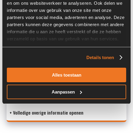
en om ons websiteverkeer te analyseren. Ook delen we
Past op de volgende machines:
Liebherr LH 24 M
informatie over uw gebruik van onze site met onze
partners voor social media, adverteren en analyse. Deze
Land:
Nederland
partners kunnen deze gegevens combineren met andere
informatie die u aan ze heeft verstrekt of die ze hebben
verzameld op basis van uw gebruik van hun services.
Overige informatie
Details tonen
Stock number: 7086-012
Brand: Liebherr
Type 1: 11831726
Alles toestaan
Type 2: 11831726
S/N: -
Aanpassen
M
+ Volledige overige informatie openen