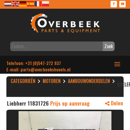
Zoek
Telefoon: +31 (0)547-272 937
E-mail: parts
@overbeekshovels.nl
CATEGORIEËN
MOTOREN
AANBOUWONDERDELEN
KOELE
Liebherr 11831726
Prijs op aanvraag
Delen