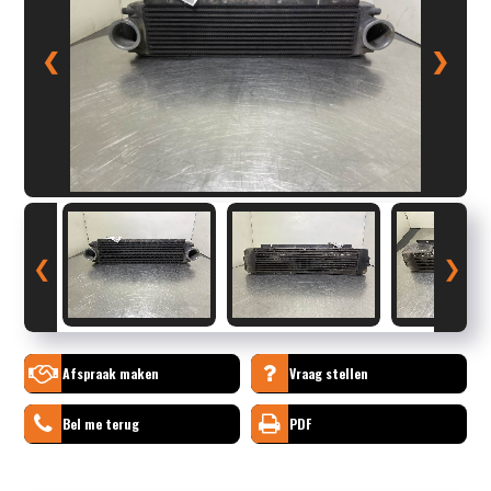
❮
❯
❮
❯
Afspraak maken
Vraag stellen
Bel me terug
PDF