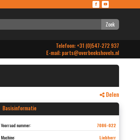
Zoek
Telefoon: +31 (0)547-272 937
E-mail:
parts@overbeekshovels.nl
Delen
Basisinformatie
Voorraad nummer:
7086-022
Machine:
Liebherr