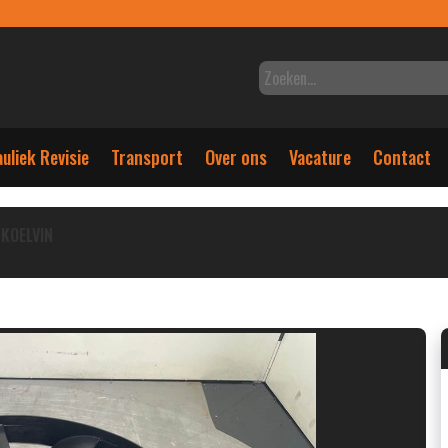
uliek Revisie
Transport
Over ons
Vacature
Contact
KOELVIN