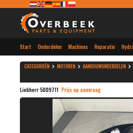
Start
Onderdelen
Machines
Reparatie
Hydra
CATEGORIEËN
MOTOREN
AANBOUWONDERDELEN
Liebherr 5009711
Prijs op aanvraag