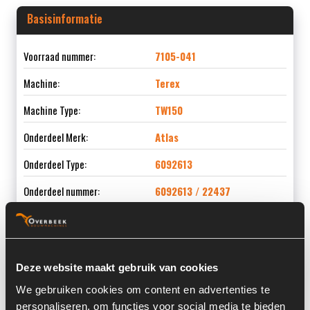
Basisinformatie
Voorraad nummer:
7105-041
Machine:
Terex
Machine Type:
TW150
Onderdeel Merk:
Atlas
Onderdeel Type:
6092613
Onderdeel nummer:
6092613 / 22437
Informatie
Deze website maakt gebruik van cookies
We gebruiken cookies om content en advertenties te
Locatie:
4A3N
personaliseren, om functies voor social media te bieden