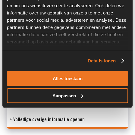
en om ons websiteverkeer te analyseren. Ook delen we
Serienummer:
10444370
informatie over uw gebruik van onze site met onze
partners voor social media, adverteren en analyse. Deze
Past op de volgende machines:
Terex TW 150
partners kunnen deze gegevens combineren met andere
Land:
Nederland
informatie die u aan ze heeft verstrekt of die ze hebben
verzameld op basis van uw gebruik van hun services.
Overige informatie
Details tonen
Stock number: 7105-041
Brand: Atlas
Alles toestaan
Type 1: 6092613
Type 2: 6092613
Aanpassen
S/N: 10444370
+ Volledige overige informatie openen