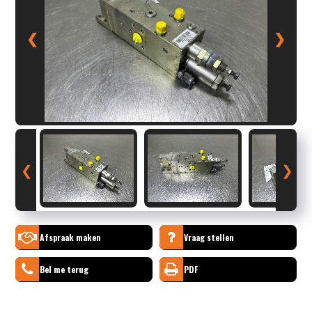
❮
❯
❮
❯
Afspraak maken
Vraag stellen
Bel me terug
PDF