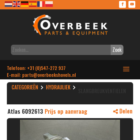
Zoek
Telefoon: +31 (0)547-272 937
E-mail: parts
@overbeekshovels.nl
CATEGORIEËN
HYDRAULIEK
SLANGBREUKVENTIELEN
Atlas 6092613
Prijs op aanvraag
Delen