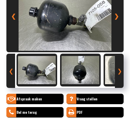
❮
❯
❮
❯
Afspraak maken
Vraag stellen
Bel me terug
PDF