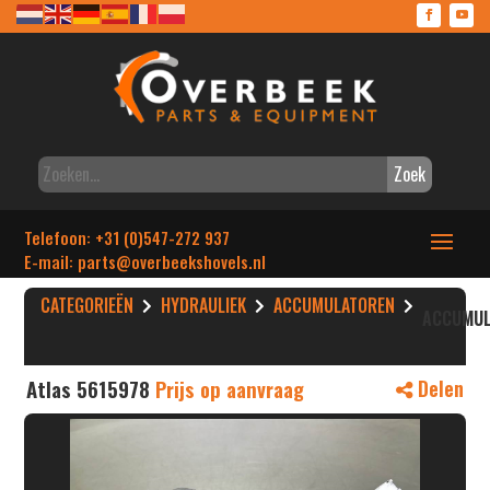
Zoek
Telefoon: +31 (0)547-272 937
E-mail: parts
@overbeekshovels.nl
CATEGORIEËN
HYDRAULIEK
ACCUMULATOREN
ACCUMUL
Atlas 5615978
Prijs op aanvraag
Delen