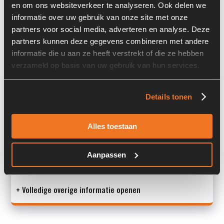
en om ons websiteverkeer te analyseren. Ook delen we
Past op de volgende machines:
Terex TW 150
informatie over uw gebruik van onze site met onze
partners voor social media, adverteren en analyse. Deze
Land:
Nederland
partners kunnen deze gegevens combineren met andere
informatie die u aan ze heeft verstrekt of die ze hebben
verzameld op basis van uw gebruik van hun services.
Overige informatie
Details tonen
Stock number: 7105-058
Brand: Atlas
Type 1: 5615978
Alles toestaan
Type 2: 5615978
S/N: -
Aanpassen
Machin
+ Volledige overige informatie openen