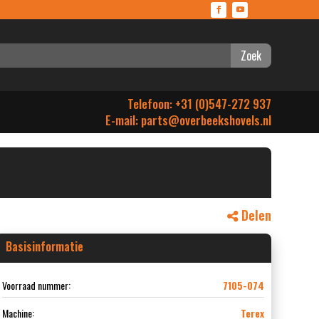
Zoek
Telefoon: +31 (0)547-272 937
E-mail:
parts@overbeekshovels.nl
Delen
Basisinformatie
Voorraad nummer:
7105-074
Machine:
Terex