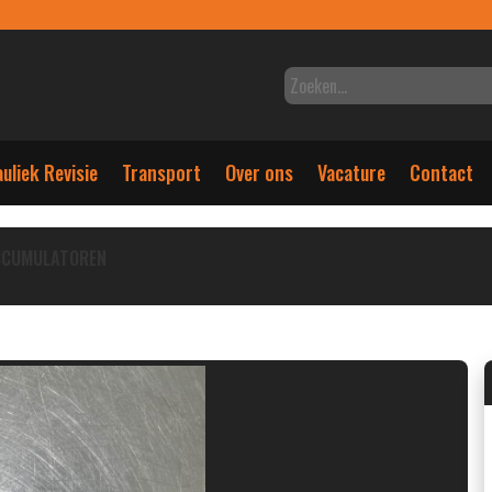
uliek Revisie
Transport
Over ons
Vacature
Contact
CCUMULATOREN