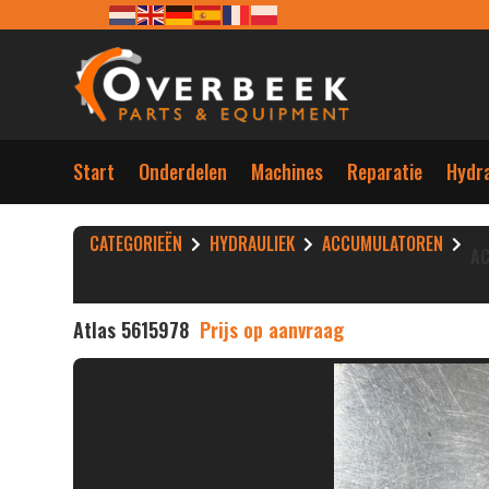
Start
Onderdelen
Machines
Reparatie
Hydra
CATEGORIEËN
HYDRAULIEK
ACCUMULATOREN
A
Atlas 5615978
Prijs op aanvraag