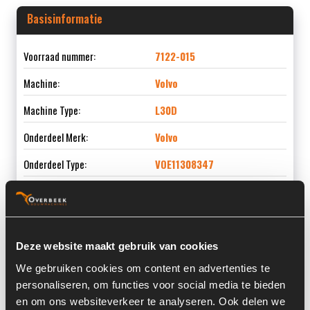
Basisinformatie
Voorraad nummer:
7122-015
Machine:
Volvo
Machine Type:
L30D
Onderdeel Merk:
Volvo
Onderdeel Type:
VOE11308347
Onderdeel nummer:
VOE11308347
Deze website maakt gebruik van cookies
Informatie
We gebruiken cookies om content en advertenties te
personaliseren, om functies voor social media te bieden
en om ons websiteverkeer te analyseren. Ook delen we
Locatie:
4I7I