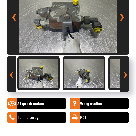
❮
❯
❮
❯
Afspraak maken
Vraag stellen
Bel me terug
PDF