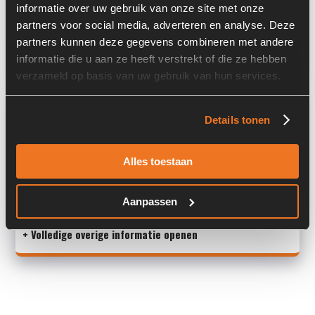
informatie over uw gebruik van onze site met onze
Past op de volgende machines:
Volvo L 30 D
partners voor social media, adverteren en analyse. Deze
partners kunnen deze gegevens combineren met andere
Land:
Nederland
informatie die u aan ze heeft verstrekt of die ze hebben
verzameld op basis van uw gebruik van hun services.
Overige informatie
Details tonen
Stock number: 7122-015
Brand: Volvo
Alles toestaan
Type 1: VOE11308347
Type 2: VOE11308347
Aanpassen
S/N: -
+ Volledige overige informatie openen