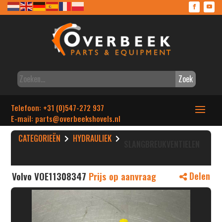
Zoek
Telefoon: +31 (0)547-272 937
E-mail: parts
@overbeekshovels.nl
CATEGORIEËN
HYDRAULIEK
SLANGBREUKVENTIELEN
Volvo VOE11308347
Prijs op aanvraag
Delen