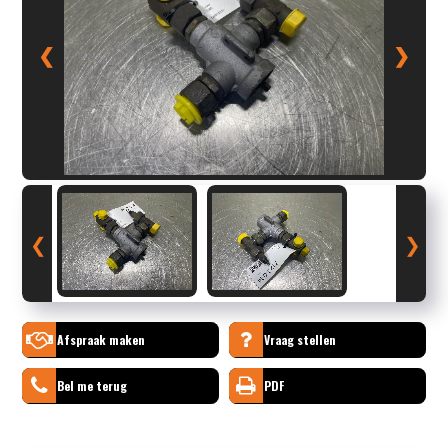
❮
❯
❮
❯
Afspraak maken
Vraag stellen
Bel me terug
PDF