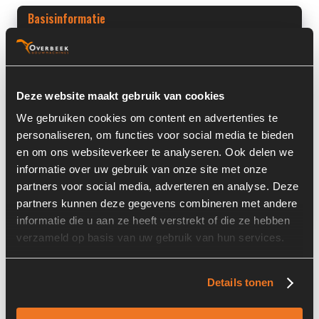
Basisinformatie
Voorraad nummer:
7122-034
Machine:
Volvo
Deze website maakt gebruik van cookies
Machine Type:
L30D
We gebruiken cookies om content en advertenties te
personaliseren, om functies voor social media te bieden
Onderdeel Merk:
Volvo
en om ons websiteverkeer te analyseren. Ook delen we
Onderdeel Type:
VOE11090245
informatie over uw gebruik van onze site met onze
partners voor social media, adverteren en analyse. Deze
Onderdeel nummer:
VOE11090245 / ZM4373229
partners kunnen deze gegevens combineren met andere
informatie die u aan ze heeft verstrekt of die ze hebben
verzameld op basis van uw gebruik van hun services.
Informatie
Details tonen
Locatie:
4I7I