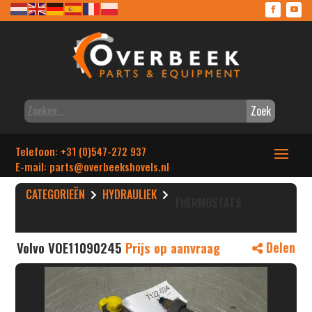
Zoek
Telefoon: +31 (0)547-272 937
E-mail: parts
@overbeekshovels.nl
CATEGORIEËN
HYDRAULIEK
THERMOSTATS
Volvo VOE11090245
Prijs op aanvraag
Delen