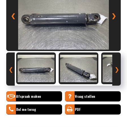
❮
❯
❮
❯
Afspraak maken
Vraag stellen
Bel me terug
PDF