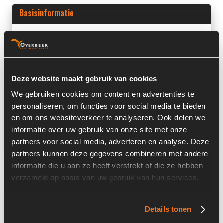
Basisinformatie
Voorraad nummer:
7122-036
Machine:
Volvo
Machine Type:
L30D
Deze website maakt gebruik van cookies
We gebruiken cookies om content en advertenties te
Onderdeel Merk:
Volvo
personaliseren, om functies voor social media te bieden
Onderdeel Type:
ZM2808059
en om ons websiteverkeer te analyseren. Ook delen we
informatie over uw gebruik van onze site met onze
Onderdeel nummer:
ZM2808059
partners voor social media, adverteren en analyse. Deze
partners kunnen deze gegevens combineren met andere
informatie die u aan ze heeft verstrekt of die ze hebben
verzameld op basis van uw gebruik van hun services.
Informatie
Details tonen
Locatie:
4B14