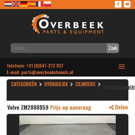
Zoek
Telefoon: +31 (0)547-272 937
E-mail: parts
@overbeekshovels.nl
CATEGORIEËN
HYDRAULIEK
CILINDERS
STUURCILINDER
Volvo ZM2808059
Prijs op aanvraag
Delen