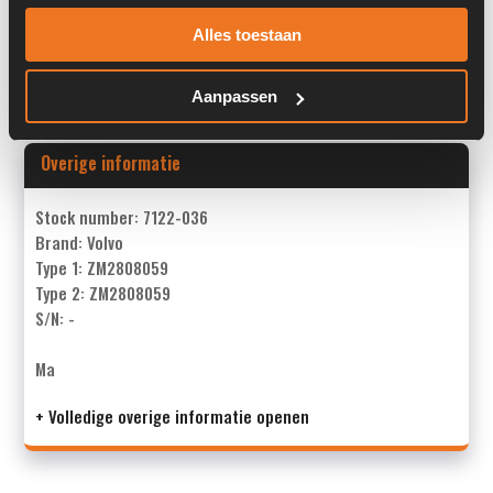
Past op de volgende machines:
Volvo L 30 D
Alles toestaan
Land:
Nederland
Aanpassen
Overige informatie
Stock number: 7122-036
Brand: Volvo
Type 1: ZM2808059
Type 2: ZM2808059
S/N: -
Ma
+ Volledige overige informatie openen