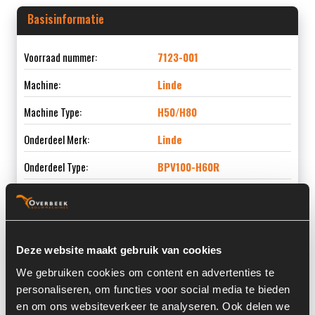
Basisinformatie
Voorraad nummer:
7123-001
Machine:
Linde
Machine Type:
H50/H80
Onderdeel Merk:
Linde
Onderdeel Type:
BPV100-H60R
Informatie
Deze website maakt gebruik van cookies
We gebruiken cookies om content en advertenties te
Locatie:
4B15D
personaliseren, om functies voor social media te bieden
en om ons websiteverkeer te analyseren. Ook delen we
Serienummer:
515F010046