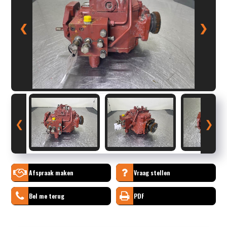
❮
❯
❮
❯
Afspraak maken
Vraag stellen
Bel me terug
PDF