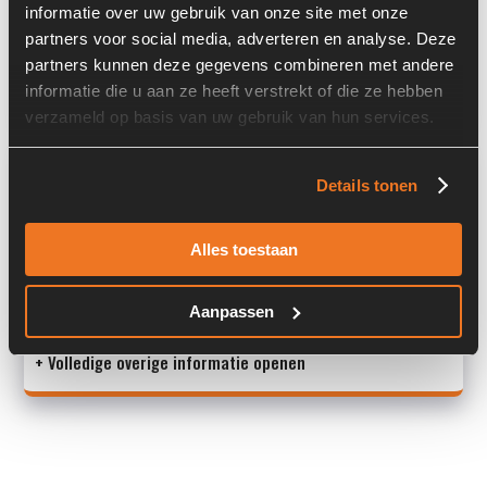
informatie over uw gebruik van onze site met onze
Past op de volgende machines:
Linde H50 / H80
partners voor social media, adverteren en analyse. Deze
partners kunnen deze gegevens combineren met andere
Land:
Nederland
informatie die u aan ze heeft verstrekt of die ze hebben
verzameld op basis van uw gebruik van hun services.
Overige informatie
Details tonen
Stock number: 7123-001
Brand: Linde
Alles toestaan
Type 1: BPV100-H60R
Type 2: BPV100-H60R
Aanpassen
S/N: 515F010
+ Volledige overige informatie openen