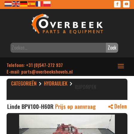
Zoek
Telefoon: +31 (0)547-272 937
E-mail: parts
@overbeekshovels.nl
CATEGORIEËN
HYDRAULIEK
RIJPOMPEN
Linde BPV100-H60R
Prijs op aanvraag
Delen