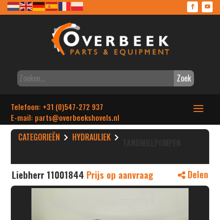
Zoek
Telefoon: +31 (0)547-272 937
E-mail: parts
@overbeekshovels.nl
CATEGORIEËN
HYDRAULIEK
TANDWIELPOMPEN
Liebherr 11001844
Prijs op aanvraag
Delen