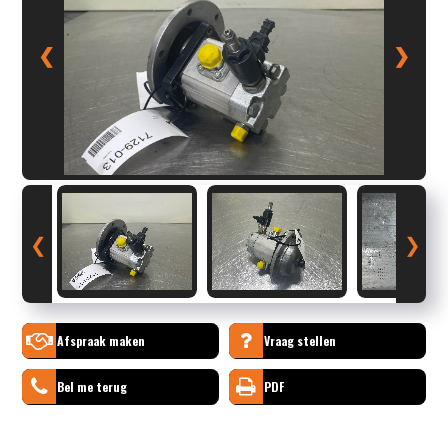
❮
❯
❮
❯
Afspraak maken
Vraag stellen
Bel me terug
PDF