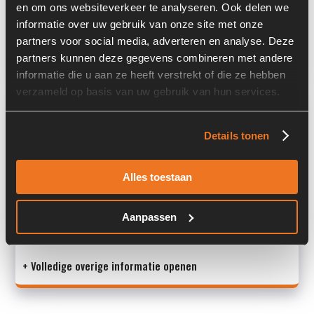
en om ons websiteverkeer te analyseren. Ook delen we
Past op de volgende machines:
Liebherr A 924 C
informatie over uw gebruik van onze site met onze
partners voor social media, adverteren en analyse. Deze
Land:
Nederland
partners kunnen deze gegevens combineren met andere
informatie die u aan ze heeft verstrekt of die ze hebben
verzameld op basis van uw gebruik van hun services.
Overige informatie
Details tonen
Stock number: 7129-013
Brand: Liebherr
Type 1: 11001844
Alles toestaan
Type 2: 11001844
S/N: -
Aanpassen
M
+ Volledige overige informatie openen