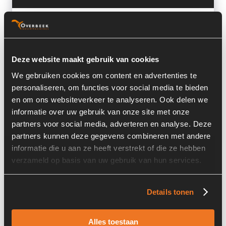
Voorraad nummer:
7132-026
Machine:
Schaeff
Deze website maakt gebruik van cookies
Machine Type:
SKL834
We gebruiken cookies om content en advertenties te
Onderdeel Merk:
Schaeff
personaliseren, om functies voor social media te bieden
en om ons websiteverkeer te analyseren. Ook delen we
Onderdeel Type:
5572100026
informatie over uw gebruik van onze site met onze
Onderdeel nummer:
5572100026
partners voor social media, adverteren en analyse. Deze
partners kunnen deze gegevens combineren met andere
informatie die u aan ze heeft verstrekt of die ze hebben
verzameld op basis van uw gebruik van hun services.
Informatie
Details tonen
Locatie:
4I2D
Alles toestaan
Past op de volgende machines:
Schaeff SKL 834