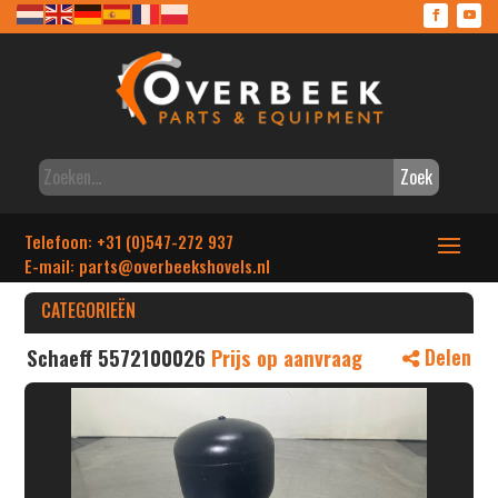
Zoek
Telefoon: +31 (0)547-272 937
E-mail: parts
@overbeekshovels.nl
CATEGORIEËN
Schaeff 5572100026
Prijs op aanvraag
Delen