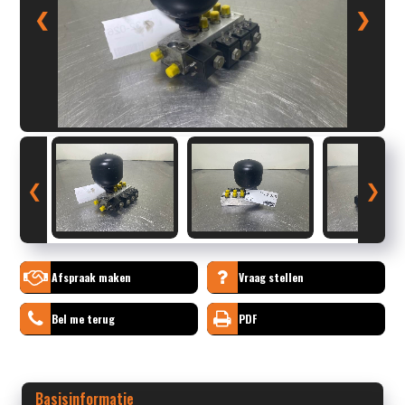
❮
❯
❮
❯
Afspraak maken
Vraag stellen
Bel me terug
PDF
Basisinformatie