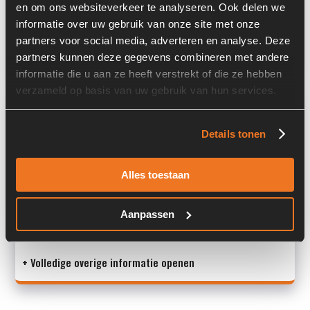
en om ons websiteverkeer te analyseren. Ook delen we
Past op de volgende machines:
Ahlmann AZ 14
informatie over uw gebruik van onze site met onze
partners voor social media, adverteren en analyse. Deze
Land:
Nederland
partners kunnen deze gegevens combineren met andere
informatie die u aan ze heeft verstrekt of die ze hebben
verzameld op basis van uw gebruik van hun services.
Overige informatie
Details tonen
Stock number: 7140-029
Brand: Ahlmann
Type 1: 4109570A
Alles toestaan
Type 2: 4109570A
S/N: -
Aanpassen
Ma
+ Volledige overige informatie openen