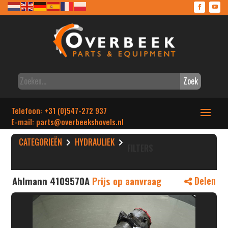
Zoek
Telefoon: +31 (0)547-272 937
E-mail: parts
@overbeekshovels.nl
CATEGORIEËN
HYDRAULIEK
FILTERS
Ahlmann 4109570A
Prijs op aanvraag
Delen