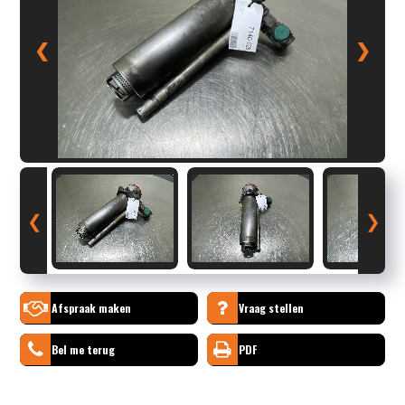
❮
❯
❮
❯
Afspraak maken
Vraag stellen
Bel me terug
PDF