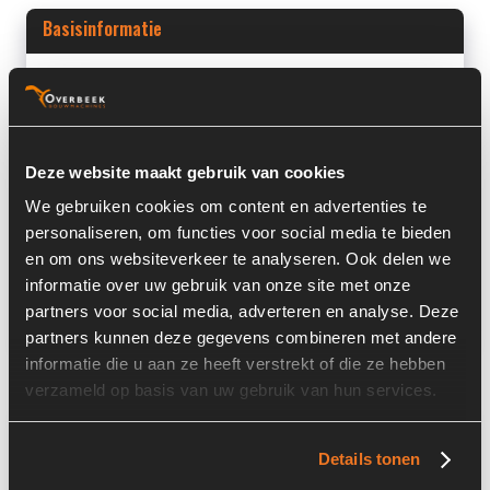
Basisinformatie
Voorraad nummer:
7153-010
Machine:
Liebherr
Machine Type:
A316
Deze website maakt gebruik van cookies
We gebruiken cookies om content en advertenties te
Onderdeel Merk:
Liebherr
personaliseren, om functies voor social media te bieden
Onderdeel Type:
9239189
en om ons websiteverkeer te analyseren. Ook delen we
informatie over uw gebruik van onze site met onze
Onderdeel nummer:
9239189
partners voor social media, adverteren en analyse. Deze
partners kunnen deze gegevens combineren met andere
informatie die u aan ze heeft verstrekt of die ze hebben
verzameld op basis van uw gebruik van hun services.
Informatie
Details tonen
Locatie:
4B14