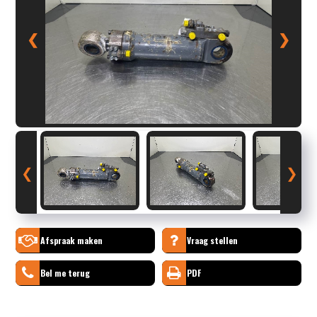
❮
❯
❮
❯
Afspraak maken
Vraag stellen
Bel me terug
PDF