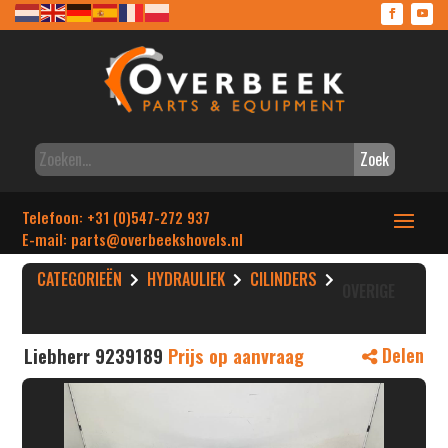
Zoek
Telefoon: +31 (0)547-272 937
E-mail: parts
@overbeekshovels.nl
CATEGORIEËN
HYDRAULIEK
CILINDERS
OVERIGE
Liebherr 9239189
Prijs op aanvraag
Delen