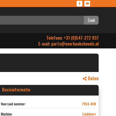
Zoek
Telefoon: +31 (0)547-272 937
E-mail:
parts@overbeekshovels.nl
Delen
Basisinformatie
Voorraad nummer:
7153-019
Machine:
Liebherr