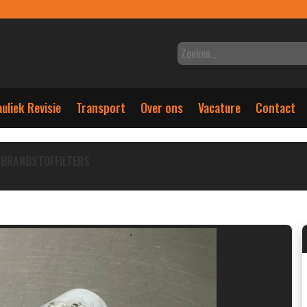
uliek Revisie
Transport
Over ons
Vacature
Contact
BRANDSTOFFILTERS