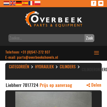
Zoek
Telefoon: +31 (0)547-272 937
E-mail: parts
@overbeekshovels.nl
CATEGORIEËN
HYDRAULIEK
CILINDERS
CILINDERONDER
Liebherr 7017724
Prijs op aanvraag
Delen