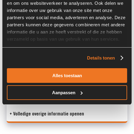
en om ons websiteverkeer te analyseren. Ook delen we
Past op de volgende machines:
Liebherr A 316
informatie over uw gebruik van onze site met onze
partners voor social media, adverteren en analyse. Deze
Land:
Nederland
partners kunnen deze gegevens combineren met andere
informatie die u aan ze heeft verstrekt of die ze hebben
verzameld op basis van uw gebruik van hun services.
Overige informatie
Details tonen
Stock number: 7153-026
Brand: Liebherr
Type 1: 7017724
Alles toestaan
Type 2: 7017724
S/N: -
Aanpassen
Mac
+ Volledige overige informatie openen