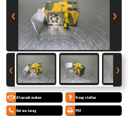
❮
❯
❮
❯
Afspraak maken
Vraag stellen
Bel me terug
PDF