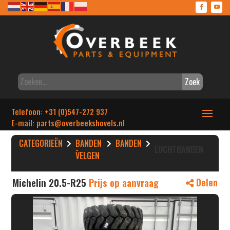
Zoek
Telefoon: +31 (0)547-272 937
E-mail: parts
@overbeekshovels.nl
CATEGORIEËN
BANDEN
BANDEN
-
LUCHTBANDEN
VELGEN
Michelin 20.5-R25
Prijs op aanvraag
Delen