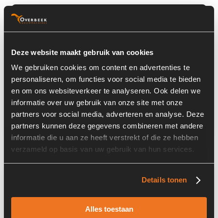
Basisinformatie
Voorraad nummer:
7163-011-01
Deze website maakt gebruik van cookies
Machine:
Hitachi
We gebruiken cookies om content en advertenties te
Machine Type:
ZW150PL
personaliseren, om functies voor social media te bieden
en om ons websiteverkeer te analyseren. Ook delen we
Onderdeel Merk:
Michelin
informatie over uw gebruik van onze site met onze
Onderdeel Type:
20.5-R25
partners voor social media, adverteren en analyse. Deze
partners kunnen deze gegevens combineren met andere
informatie die u aan ze heeft verstrekt of die ze hebben
verzameld op basis van uw gebruik van hun services.
Informatie
Details tonen
Past op de volgende machines:
Hitachi ZW 150 PL
Alles toestaan
Land:
Nederland