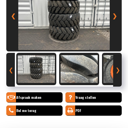
❮
❯
❮
❯
Afspraak maken
Vraag stellen
Bel me terug
PDF